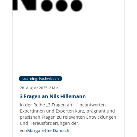
Learning: Fachwissen
28. August 2025
•
2
Min.
3 Fragen an Nils Hillemann
In der Reihe „3 Fragen an …“ beantworten
Expertinnen und Experten kurz, prägnant und
praxisnah Fragen zu relevanten Entwicklungen
und Herausforderungen der
Gewerbeimmobilien-Branche. Nils Hillemann
von
Margarethe Danisch
Nils Hillemann ist Immobilienfachwirt und seit