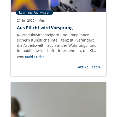
Learning: Fachwissen
21. Juli 2025
•
4
Min.
Aus Pflicht wird Vorsprung
KI-Produktivität steigern und Compliance
sichern Künstliche Intelligenz (KI) verändert
die Arbeitswelt – auch in der Wohnungs- und
Immobilienwirtschaft. Unternehmen, die KI
gezielt einsetzen, steigern die Effizienz bei
von
David Fuchs
Kommunikation, Datenanalyse und
:
Dokumentenmanagement um bis zu 45 %.
Artikel lesen
Aus
Studien wie der Stanford AI Index 2025
Pflicht
belegen diesen Produktivitätsgewinn
wird
eindeutig. Gleichzeitig treten neue Regeln in
Vorsprun
Kraft: Der European Artificial…