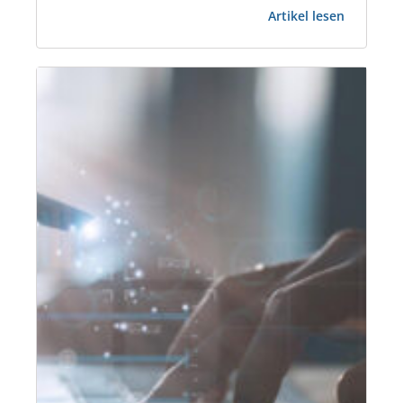
:
über 10 Jahren in der Immobilienbranche tätig.
Artikel lesen
3
Zudem arbeitet Herr Hillemann bei der ISS
Fragen
Communication Services GmbH als Leiter
an
Corporate Real Estate/Head of Corporate…
Nils
Hilleman