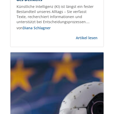
Künstliche Intelligenz (KI) ist längst ein fester
Bestandteil unseres Alltags – Sie verfasst
Texte, recherchiert Informationen und
unterstützt bei Entscheidungsprozessen.
Immer mehr Menschen nutzen KI-Tools, um
von
Diana Schlagner
effizienter zu arbeiten und Aufgaben schneller
:
zu lösen. Gleichzeitig fordert der Einsatz von KI
Artikel lesen
Künstlich
unser Denken, Handeln und Urteilsvermögen
Intelligen
neu heraus. Wer entscheidet in Zukunft, was
und
richtig, relevant oder…
die
Zukunft
des
Denkens