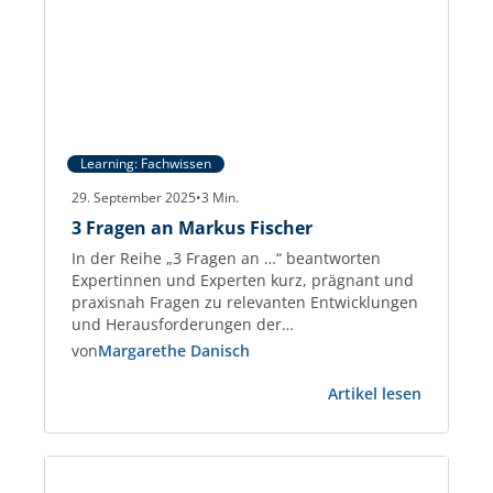
Learning: Fachwissen
29. September 2025
•
3
Min.
3 Fragen an Markus Fischer
In der Reihe „3 Fragen an …“ beantworten
Expertinnen und Experten kurz, prägnant und
praxisnah Fragen zu relevanten Entwicklungen
und Herausforderungen der
Gewerbeimmobilien-Branche. Markus Fischer
von
Margarethe Danisch
Real Estate Consultant und Partner der
:
taskforce – Management on Demand AG und
Artikel lesen
3
berät seit 2018 Immobilienunternehmen sowie
Fragen
PropTechs. Zuvor war er 25 Jahre im
an
Management, u. a. bei PATRIZIA.…
Markus