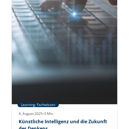
Learning: Fachwissen
4. August 2025
•
3
Min.
Künstliche Intelligenz und die Zukunft
des Denkens