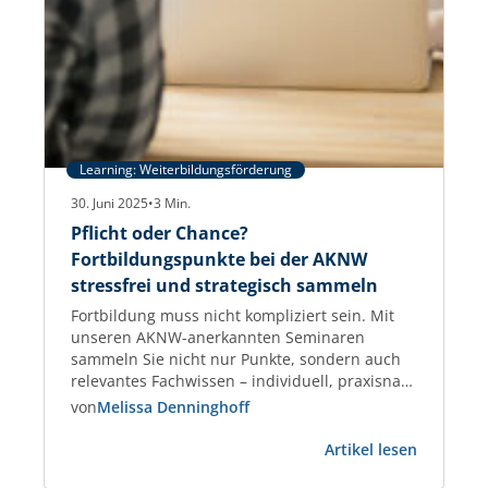
Learning: Weiterbildungsförderung
30. Juni 2025
•
3
Min.
Pflicht oder Chance?
Fortbildungspunkte bei der AKNW
stressfrei und strategisch sammeln
Fortbildung muss nicht kompliziert sein. Mit
unseren AKNW-anerkannten Seminaren
sammeln Sie nicht nur Punkte, sondern auch
relevantes Fachwissen – individuell, praxisnah
und garantiert anerkannt. Fortbildungspunkte
von
Melissa Denninghoff
für Architektinnen und Architekten –
:
praxisnah, planbar, anerkannt Als Architektin
Artikel lesen
Pflicht
oder Architekt tragen Sie Verantwortung –