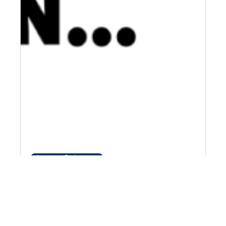
Learning: Fachwissen
26. Juni 2025
•
2
Min.
3 Fragen an Suntje Schreurs
In der Reihe „3 Fragen an …“ beantworten
Expertinnen und Experten kurz, prägnant und
praxisnah Fragen zu relevanten Entwicklungen