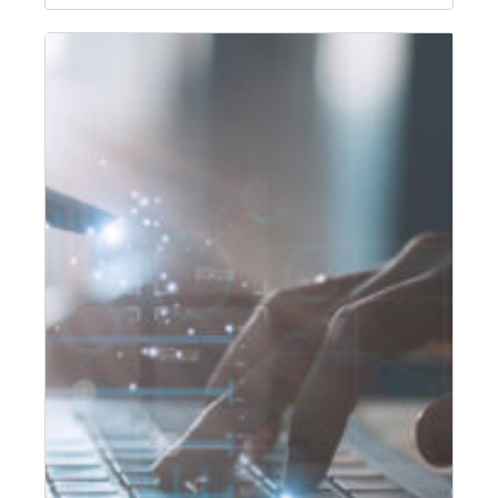
Fragen
Communication Services GmbH als Leiter
an
Corporate Real Estate/Head of Corporate…
Nils
Hilleman