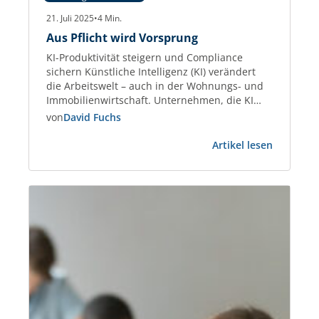
21. Juli 2025
•
4
Min.
Aus Pflicht wird Vorsprung
KI-Produktivität steigern und Compliance
sichern Künstliche Intelligenz (KI) verändert
die Arbeitswelt – auch in der Wohnungs- und
Immobilienwirtschaft. Unternehmen, die KI
gezielt einsetzen, steigern die Effizienz bei
von
David Fuchs
Kommunikation, Datenanalyse und
:
Dokumentenmanagement um bis zu 45 %.
Artikel lesen
Aus
Studien wie der Stanford AI Index 2025
Pflicht
belegen diesen Produktivitätsgewinn
wird
eindeutig. Gleichzeitig treten neue Regeln in
Vorsprun
Kraft: Der European Artificial…