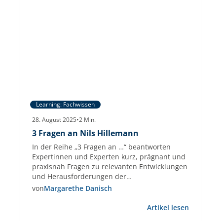
Learning: Fachwissen
28. August 2025
•
2
Min.
3 Fragen an Nils Hillemann
In der Reihe „3 Fragen an …“ beantworten
Expertinnen und Experten kurz, prägnant und
praxisnah Fragen zu relevanten Entwicklungen
und Herausforderungen der
Gewerbeimmobilien-Branche. Nils Hillemann
von
Margarethe Danisch
Nils Hillemann ist Immobilienfachwirt und seit
:
über 10 Jahren in der Immobilienbranche tätig.
Artikel lesen
3
Zudem arbeitet Herr Hillemann bei der ISS