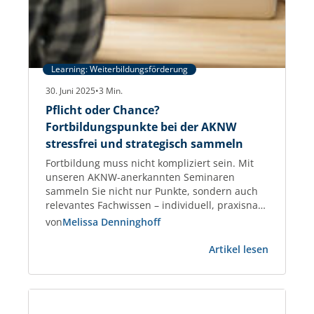
Learning: Weiterbildungsförderung
30. Juni 2025
•
3
Min.
Pflicht oder Chance?
Fortbildungspunkte bei der AKNW
stressfrei und strategisch sammeln
Fortbildung muss nicht kompliziert sein. Mit
unseren AKNW-anerkannten Seminaren
sammeln Sie nicht nur Punkte, sondern auch
relevantes Fachwissen – individuell, praxisnah
und garantiert anerkannt. Fortbildungspunkte
von
Melissa Denninghoff
für Architektinnen und Architekten –
:
praxisnah, planbar, anerkannt Als Architektin
Artikel lesen
Pflicht
oder Architekt tragen Sie Verantwortung –
oder
nicht nur für Ihre Projekte, sondern auch für
Chance?
Ihre fachliche Qualifikation. Die regelmäßige
Fortbild
Weiterbildung…