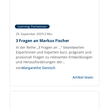
Learning: Fachwissen
29. September 2025
•
3
Min.
3 Fragen an Markus Fischer
In der Reihe „3 Fragen an …“ beantworten
Expertinnen und Experten kurz, prägnant und
praxisnah Fragen zu relevanten Entwicklungen
und Herausforderungen der
Gewerbeimmobilien-Branche. Markus Fischer
von
Margarethe Danisch
Real Estate Consultant und Partner der
:
taskforce – Management on Demand AG und
Artikel lesen
3
berät seit 2018 Immobilienunternehmen sowie
Fragen
PropTechs. Zuvor war er 25 Jahre im
an
Management, u. a. bei PATRIZIA.…
Markus
Fischer