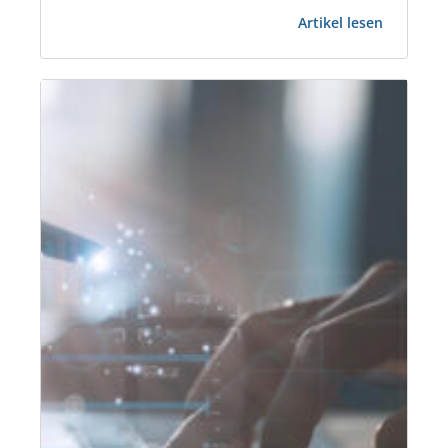
:
über 10 Jahren in der Immobilienbranche tätig.
Artikel lesen
3
Zudem arbeitet Herr Hillemann bei der ISS
Fragen
Communication Services GmbH als Leiter
an
Corporate Real Estate/Head of Corporate…
Nils
Hilleman