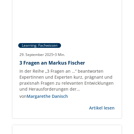
Learning: Fachwissen
29. September 2025
•
3
Min.
3 Fragen an Markus Fischer
In der Reihe „3 Fragen an …“ beantworten
Expertinnen und Experten kurz, prägnant und
praxisnah Fragen zu relevanten Entwicklungen
und Herausforderungen der
Gewerbeimmobilien-Branche. Markus Fischer
von
Margarethe Danisch
Real Estate Consultant und Partner der
:
taskforce – Management on Demand AG und
Artikel lesen
3
berät seit 2018 Immobilienunternehmen sowie
Fragen
PropTechs. Zuvor war er 25 Jahre im
an
Management, u. a. bei PATRIZIA.…
Markus