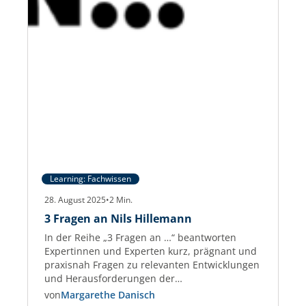
Learning: Fachwissen
28. August 2025
•
2
Min.
3 Fragen an Nils Hillemann
In der Reihe „3 Fragen an …“ beantworten
Expertinnen und Experten kurz, prägnant und
praxisnah Fragen zu relevanten Entwicklungen
und Herausforderungen der
Gewerbeimmobilien-Branche. Nils Hillemann
von
Margarethe Danisch
Nils Hillemann ist Immobilienfachwirt und seit