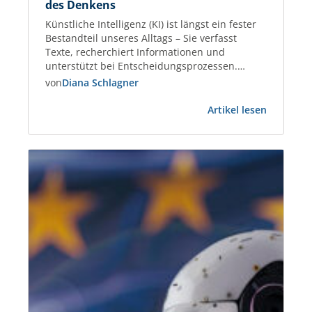
des Denkens
Künstliche Intelligenz (KI) ist längst ein fester
Bestandteil unseres Alltags – Sie verfasst
Texte, recherchiert Informationen und
unterstützt bei Entscheidungsprozessen.
Immer mehr Menschen nutzen KI-Tools, um
von
Diana Schlagner
effizienter zu arbeiten und Aufgaben schneller
:
zu lösen. Gleichzeitig fordert der Einsatz von KI
Artikel lesen
Künstlich
unser Denken, Handeln und Urteilsvermögen
Intelligen
neu heraus. Wer entscheidet in Zukunft, was
und
richtig, relevant oder…
die
Zukunft
des
Denkens