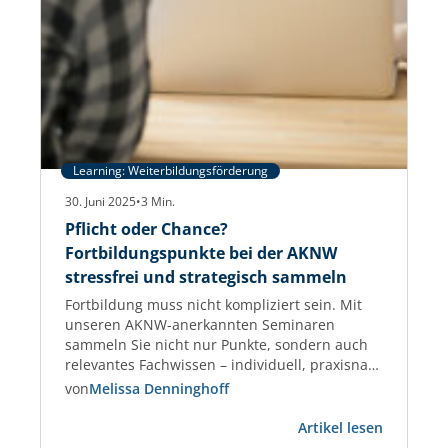
Learning: Weiterbildungsförderung
30. Juni 2025
•
3
Min.
Pflicht oder Chance?
Fortbildungspunkte bei der AKNW
stressfrei und strategisch sammeln
Fortbildung muss nicht kompliziert sein. Mit
unseren AKNW-anerkannten Seminaren
sammeln Sie nicht nur Punkte, sondern auch
relevantes Fachwissen – individuell, praxisnah
und garantiert anerkannt. Fortbildungspunkte
von
Melissa Denninghoff
für Architektinnen und Architekten –
:
praxisnah, planbar, anerkannt Als Architektin
Artikel lesen
Pflicht
oder Architekt tragen Sie Verantwortung –