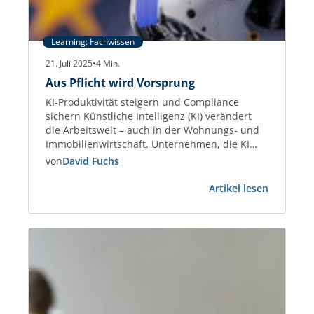
Learning: Fachwissen
21. Juli 2025
•
4
Min.
Aus Pflicht wird Vorsprung
KI-Produktivität steigern und Compliance
sichern Künstliche Intelligenz (KI) verändert
die Arbeitswelt – auch in der Wohnungs- und
Immobilienwirtschaft. Unternehmen, die KI
gezielt einsetzen, steigern die Effizienz bei
von
David Fuchs
Kommunikation, Datenanalyse und
:
Dokumentenmanagement um bis zu 45 %.
Artikel lesen
Aus
Studien wie der Stanford AI Index 2025
Pflicht
belegen diesen Produktivitätsgewinn
wird
eindeutig. Gleichzeitig treten neue Regeln in
Vorsprun
Kraft: Der European Artificial…