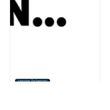
Learning: Fachwissen
26. Juni 2025
•
2
Min.
3 Fragen an Suntje Schreurs
In der Reihe „3 Fragen an …“ beantworten
Expertinnen und Experten kurz, prägnant und