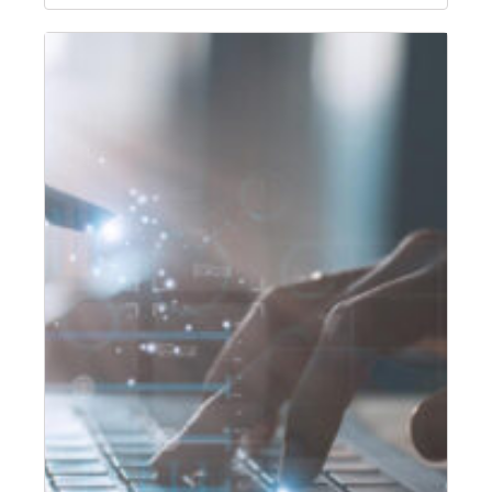
Fragen
Communication Services GmbH als Leiter
an
Corporate Real Estate/Head of Corporate…
Nils
Hilleman