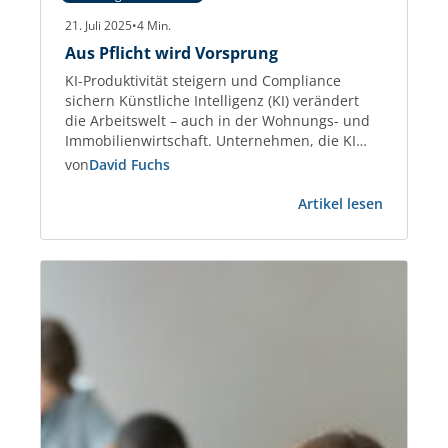
21. Juli 2025
•
4
Min.
Aus Pflicht wird Vorsprung
KI-Produktivität steigern und Compliance
sichern Künstliche Intelligenz (KI) verändert
die Arbeitswelt – auch in der Wohnungs- und
Immobilienwirtschaft. Unternehmen, die KI
gezielt einsetzen, steigern die Effizienz bei
von
David Fuchs
Kommunikation, Datenanalyse und
:
Dokumentenmanagement um bis zu 45 %.
Artikel lesen
Aus
Studien wie der Stanford AI Index 2025
Pflicht
belegen diesen Produktivitätsgewinn
wird
eindeutig. Gleichzeitig treten neue Regeln in
Vorsprun
Kraft: Der European Artificial…