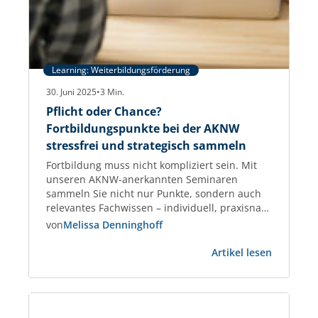
Learning: Weiterbildungsförderung
30. Juni 2025
•
3
Min.
Pflicht oder Chance?
Fortbildungspunkte bei der AKNW
stressfrei und strategisch sammeln
Fortbildung muss nicht kompliziert sein. Mit
unseren AKNW-anerkannten Seminaren
sammeln Sie nicht nur Punkte, sondern auch
relevantes Fachwissen – individuell, praxisnah
und garantiert anerkannt. Fortbildungspunkte
von
Melissa Denninghoff
für Architektinnen und Architekten –
:
praxisnah, planbar, anerkannt Als Architektin
Artikel lesen
Pflicht
oder Architekt tragen Sie Verantwortung –
oder
nicht nur für Ihre Projekte, sondern auch für
Chance?
Ihre fachliche Qualifikation. Die regelmäßige
Fortbild
Weiterbildung…