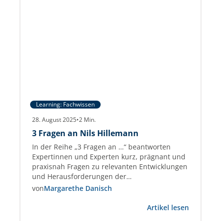
Learning: Fachwissen
28. August 2025
•
2
Min.
3 Fragen an Nils Hillemann
In der Reihe „3 Fragen an …“ beantworten
Expertinnen und Experten kurz, prägnant und
praxisnah Fragen zu relevanten Entwicklungen
und Herausforderungen der
Gewerbeimmobilien-Branche. Nils Hillemann
von
Margarethe Danisch
Nils Hillemann ist Immobilienfachwirt und seit
:
über 10 Jahren in der Immobilienbranche tätig.
Artikel lesen
3
Zudem arbeitet Herr Hillemann bei der ISS