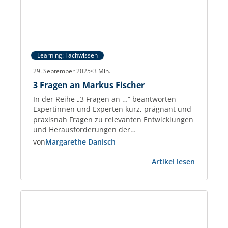
Learning: Fachwissen
29. September 2025
•
3
Min.
3 Fragen an Markus Fischer
In der Reihe „3 Fragen an …“ beantworten
Expertinnen und Experten kurz, prägnant und
praxisnah Fragen zu relevanten Entwicklungen
und Herausforderungen der
Gewerbeimmobilien-Branche. Markus Fischer
von
Margarethe Danisch
Real Estate Consultant und Partner der
:
taskforce – Management on Demand AG und
Artikel lesen
3
berät seit 2018 Immobilienunternehmen sowie
Fragen
PropTechs. Zuvor war er 25 Jahre im
an
Management, u. a. bei PATRIZIA.…
Markus
Fischer