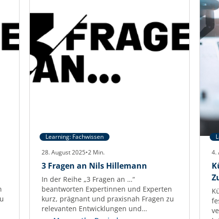
Learning: Fachwissen
L
28. August 2025
•
2
Min.
4.
3 Fragen an Nils Hillemann
K
Z
In der Reihe „3 Fragen an …“
n
beantworten Expertinnen und Experten
Kü
zu
kurz, prägnant und praxisnah Fragen zu
fe
relevanten Entwicklungen und
ve
Herausforderungen der