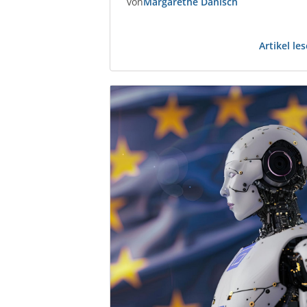
von
Margarethe Danisch
Gewerbeimmobilien-Branche. Markus
Fischer Real Estate Consultant und
Partner der taskforce – Management o
Artikel le
Demand AG und berät seit 2018
Immobilienunternehmen sowie
PropTechs. Zuvor war er 25 Jahre im
Management, u. a. bei PATRIZIA.…