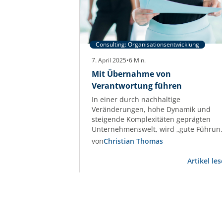
Consulting: Organisationsentwicklung
7. April 2025
•
6
Min.
Mit Übernahme von
Verantwortung führen
In einer durch nachhaltige
Veränderungen, hohe Dynamik und
steigende Komplexitäten geprägten
Unternehmenswelt, wird „gute Führun
immer wichtiger. Doch welche Faktore
von
Christian Thomas
machen „gute Führung“ aus? Welche
Rolle spielt die Kommunikation in dies
Artikel le
komplizierten Sphäre? Eine Antwort.
Gerade die Krisenstimmung in der
Wohnungswirtschaft und die Dynamik
aktueller Themen fordern
Führungskräfte heraus, dies als Chanc
zur Weiterentwicklung und…