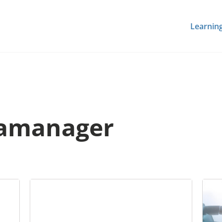
Learnin
amanager