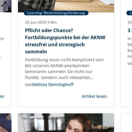
Learning: Weiterbildungsförderung
L
30. Juni 2025
•
3
Min.
26
Pflicht oder Chance?
3
Fortbildungspunkte bei der AKNW
ce
In
stressfrei und strategisch
be
ku
sammeln
re
Fortbildung muss nicht kompliziert sein.
H
v
Mit unseren AKNW-anerkannten
G
Seminaren sammeln Sie nicht nur
Sc
Punkte, sondern auch relevantes
Be
Fachwissen – individuell, praxisnah und
von
Melissa Denninghoff
x
F
garantiert anerkannt.
EB
:
:
Fortbildungspunkte für Architektinnen
sen
Artikel lesen
fü
Aus
Pflicht
und Architekten – praxisnah, planbar,
:
St
Pflicht
oder
anerkannt Als Architektin oder Architekt
Ve
wird
Chance?
tragen Sie Verantwortung – nicht nur für
Vorsprung
Fortbildung
Ihre Projekte, sondern auch für Ihre
bei
fachliche Qualifikation. Die regelmäßige
der
Weiterbildung…