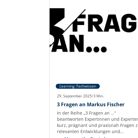
Learning: Fachwissen
29. September 2025
•
3
Min.
3 Fragen an Markus Fischer
In der Reihe „3 Fragen an …“
beantworten Expertinnen und Experte
kurz, prägnant und praxisnah Fragen 
relevanten Entwicklungen und
Herausforderungen der