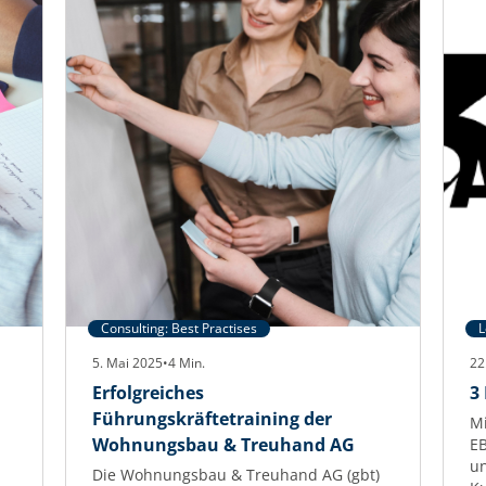
AKNW
stressfrei
und
strategisch
sammeln
Consulting: Best Practises
L
5. Mai 2025
•
4
Min.
22
Erfolgreiches
3
Führungskräftetraining der
Mi
Wohnungsbau & Treuhand AG
EB
un
Die Wohnungsbau & Treuhand AG (gbt)