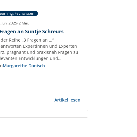
earning: Fachwissen
. Juni 2025
•
2
Min.
 Fragen an Suntje Schreurs
 der Reihe „3 Fragen an …“
antworten Expertinnen und Experten
rz, prägnant und praxisnah Fragen zu
levanten Entwicklungen und
erausforderungen der
on
Margarethe Danisch
ewerbeimmobilien-Branche. Suntje
hreurs Beraterin mit über 30 Jahren
rufserfahrung im Asset-, Portfolio- und
ondsmanagement und Dozentin der
Z Akademie, verrät Tipps und Tricks
:
Artikel lesen
r die erfolgreiche Begleitung und
3
euerung von Ankaufs- und
Fragen
rkaufsprozessen.…
an
spunkte
Suntje
Schreurs