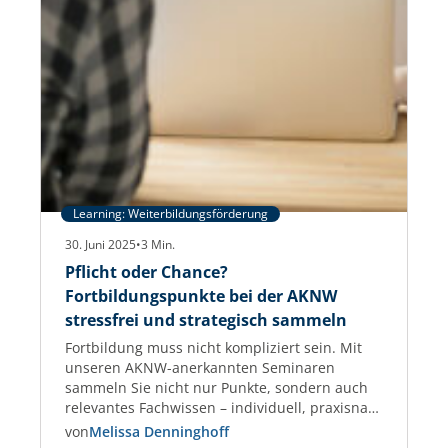
Learning: Weiterbildungsförderung
30. Juni 2025
•
3
Min.
Pflicht oder Chance?
Fortbildungspunkte bei der AKNW
stressfrei und strategisch sammeln
Fortbildung muss nicht kompliziert sein. Mit
unseren AKNW-anerkannten Seminaren
sammeln Sie nicht nur Punkte, sondern auch
relevantes Fachwissen – individuell, praxisnah
und garantiert anerkannt. Fortbildungspunkte
von
Melissa Denninghoff
für Architektinnen und Architekten –