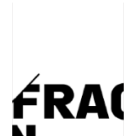
an
Management, u. a. bei PATRIZIA.…
Markus
Fischer