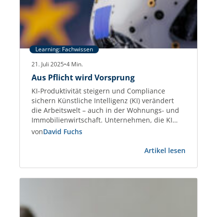
Learning: Fachwissen
21. Juli 2025
•
4
Min.
Aus Pflicht wird Vorsprung
KI-Produktivität steigern und Compliance
sichern Künstliche Intelligenz (KI) verändert
die Arbeitswelt – auch in der Wohnungs- und
Immobilienwirtschaft. Unternehmen, die KI
gezielt einsetzen, steigern die Effizienz bei
von
David Fuchs
Kommunikation, Datenanalyse und
:
Dokumentenmanagement um bis zu 45 %.
Artikel lesen
Aus
Studien wie der Stanford AI Index 2025
Pflicht
belegen diesen Produktivitätsgewinn
wird
eindeutig. Gleichzeitig treten neue Regeln in
Vorsprun
Kraft: Der European Artificial…