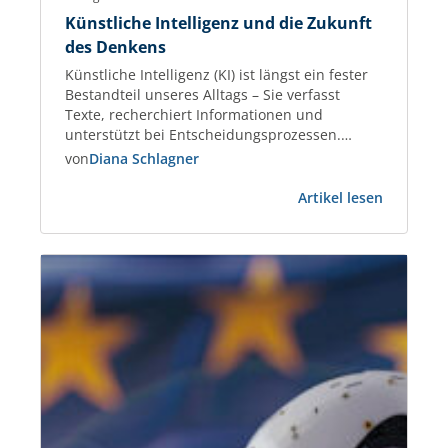
Künstliche Intelligenz und die Zukunft
des Denkens
Künstliche Intelligenz (KI) ist längst ein fester
Bestandteil unseres Alltags – Sie verfasst
Texte, recherchiert Informationen und
unterstützt bei Entscheidungsprozessen.
Immer mehr Menschen nutzen KI-Tools, um
von
Diana Schlagner
effizienter zu arbeiten und Aufgaben schneller
:
zu lösen. Gleichzeitig fordert der Einsatz von KI
Artikel lesen
Künstlich
unser Denken, Handeln und Urteilsvermögen
Intelligen
neu heraus. Wer entscheidet in Zukunft, was
und
richtig, relevant oder…
die
Zukunft
des
Denkens