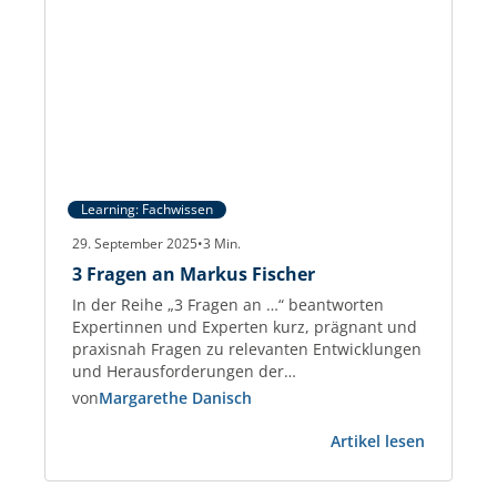
Learning: Fachwissen
29. September 2025
•
3
Min.
3 Fragen an Markus Fischer
In der Reihe „3 Fragen an …“ beantworten
Expertinnen und Experten kurz, prägnant und
praxisnah Fragen zu relevanten Entwicklungen
und Herausforderungen der
Gewerbeimmobilien-Branche. Markus Fischer
von
Margarethe Danisch
Real Estate Consultant und Partner der
:
taskforce – Management on Demand AG und
Artikel lesen
3
berät seit 2018 Immobilienunternehmen sowie
Fragen
PropTechs. Zuvor war er 25 Jahre im