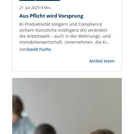
21. Juli 2025
•
4
Min.
Aus Pflicht wird Vorsprung
KI-Produktivität steigern und Compliance
sichern Künstliche Intelligenz (KI) verändert
die Arbeitswelt – auch in der Wohnungs- und
Immobilienwirtschaft. Unternehmen, die KI
gezielt einsetzen, steigern die Effizienz bei
von
David Fuchs
Kommunikation, Datenanalyse und
:
Dokumentenmanagement um bis zu 45 %.
Artikel lesen
Aus
Studien wie der Stanford AI Index 2025
Pflicht
belegen diesen Produktivitätsgewinn
wird
eindeutig. Gleichzeitig treten neue Regeln in
Vorsprun
Kraft: Der European Artificial…