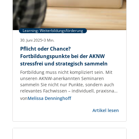
Learning: Weiterbildungsförderung
30. Juni 2025
•
3
Min.
Pflicht oder Chance?
Fortbildungspunkte bei der AKNW
stressfrei und strategisch sammeln
Fortbildung muss nicht kompliziert sein. Mit
unseren AKNW-anerkannten Seminaren
sammeln Sie nicht nur Punkte, sondern auch
relevantes Fachwissen – individuell, praxisnah
und garantiert anerkannt. Fortbildungspunkte
von
Melissa Denninghoff
für Architektinnen und Architekten –
:
praxisnah, planbar, anerkannt Als Architektin
Artikel lesen
Pflicht
oder Architekt tragen Sie Verantwortung –
oder
nicht nur für Ihre Projekte, sondern auch für
Chance?
Ihre fachliche Qualifikation. Die regelmäßige
Fortbild
Weiterbildung…