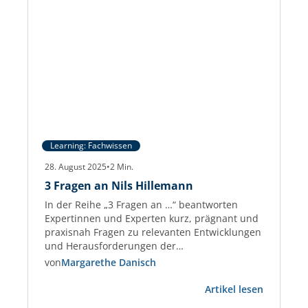
Learning: Fachwissen
28. August 2025
•
2
Min.
3 Fragen an Nils Hillemann
In der Reihe „3 Fragen an …“ beantworten
Expertinnen und Experten kurz, prägnant und
praxisnah Fragen zu relevanten Entwicklungen
und Herausforderungen der
Gewerbeimmobilien-Branche. Nils Hillemann
von
Margarethe Danisch
Nils Hillemann ist Immobilienfachwirt und seit
:
über 10 Jahren in der Immobilienbranche tätig.
Artikel lesen
3
Zudem arbeitet Herr Hillemann bei der ISS