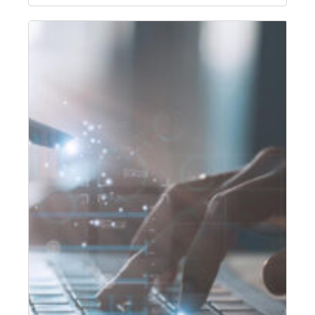
Fragen
Communication Services GmbH als Leiter
an
Corporate Real Estate/Head of Corporate…
Nils
Hilleman