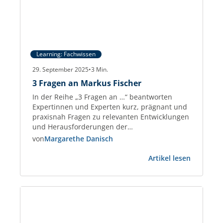
Learning: Fachwissen
29. September 2025
•
3
Min.
3 Fragen an Markus Fischer
In der Reihe „3 Fragen an …“ beantworten
Expertinnen und Experten kurz, prägnant und
praxisnah Fragen zu relevanten Entwicklungen
und Herausforderungen der
Gewerbeimmobilien-Branche. Markus Fischer
von
Margarethe Danisch
Real Estate Consultant und Partner der
:
taskforce – Management on Demand AG und
Artikel lesen
3
berät seit 2018 Immobilienunternehmen sowie
Fragen
PropTechs. Zuvor war er 25 Jahre im
an
Management, u. a. bei PATRIZIA.…
Markus
Fischer