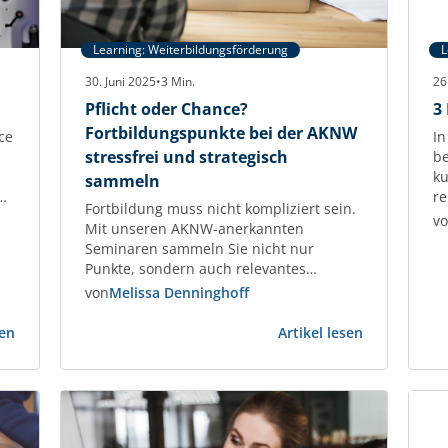
Learning: Weiterbildungsförderung
L
30. Juni 2025
•
3
Min.
26
Pflicht oder Chance?
3
Fortbildungspunkte bei der AKNW
ce
In
stressfrei und strategisch
be
ku
sammeln
re
Fortbildung muss nicht kompliziert sein.
H
v
Mit unseren AKNW-anerkannten
G
Seminaren sammeln Sie nicht nur
Sc
Punkte, sondern auch relevantes
Be
Fachwissen – individuell, praxisnah und
von
Melissa Denninghoff
x
F
garantiert anerkannt.
EB
:
:
Fortbildungspunkte für Architektinnen
sen
Artikel lesen
fü
Aus
Pflicht
und Architekten – praxisnah, planbar,
:
St
Pflicht
oder
anerkannt Als Architektin oder Architekt
Ve
wird
Chance?
tragen Sie Verantwortung – nicht nur für
Vorsprung
Fortbildung
Ihre Projekte, sondern auch für Ihre
bei
fachliche Qualifikation. Die regelmäßige
der