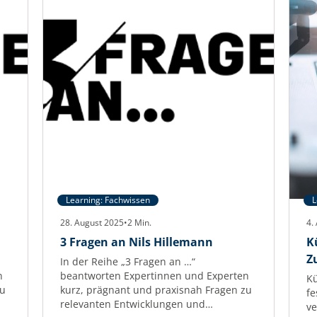
Learning: Fachwissen
L
28. August 2025
•
2
Min.
4.
3 Fragen an Nils Hillemann
K
Z
In der Reihe „3 Fragen an …“
n
beantworten Expertinnen und Experten
Kü
zu
kurz, prägnant und praxisnah Fragen zu
fe
relevanten Entwicklungen und
ve