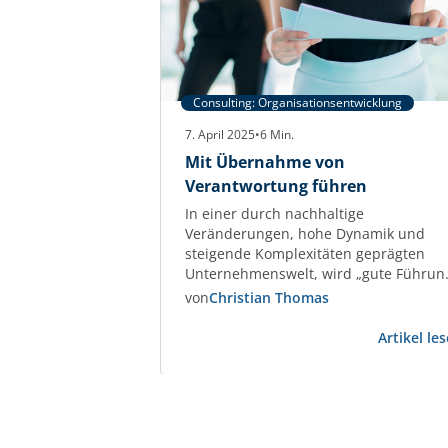
Consulting: Organisationsentwicklung
7. April 2025
•
6
Min.
Mit Übernahme von
Verantwortung führen
In einer durch nachhaltige
Veränderungen, hohe Dynamik und
steigende Komplexitäten geprägten
Unternehmenswelt, wird „gute Führun
immer wichtiger. Doch welche Faktore
von
Christian Thomas
machen „gute Führung“ aus? Welche
Rolle spielt die Kommunikation in dies
Artikel le
komplizierten Sphäre? Eine Antwort.
Gerade die Krisenstimmung in der
Wohnungswirtschaft und die Dynamik
aktueller Themen fordern
Führungskräfte heraus, dies als Chanc