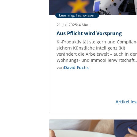
Learning: Fachwissen
21. Juli 2025
•
4
Min.
Aus Pflicht wird Vorsprung
KI-Produktivität steigern und Complian
sichern Künstliche Intelligenz (KI)
verändert die Arbeitswelt – auch in der
Wohnungs- und Immobilienwirtschaft.
Unternehmen, die KI gezielt einsetzen,
von
David Fuchs
steigern die Effizienz bei
Kommunikation, Datenanalyse und
Dokumentenmanagement um bis zu
45 %. Studien wie der Stanford AI Inde
2025 belegen diesen
Artikel le
Produktivitätsgewinn eindeutig.
Gleichzeitig treten neue Regeln in Kraft
Der European Artificial…