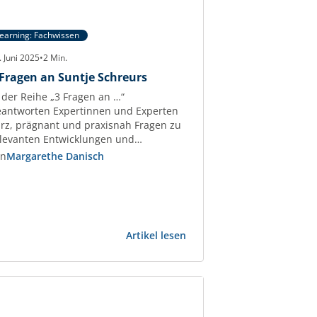
earning: Fachwissen
. Juni 2025
•
2
Min.
 Fragen an Suntje Schreurs
 der Reihe „3 Fragen an …“
antworten Expertinnen und Experten
rz, prägnant und praxisnah Fragen zu
levanten Entwicklungen und
erausforderungen der
on
Margarethe Danisch
ewerbeimmobilien-Branche. Suntje
hreurs Beraterin mit über 30 Jahren
rufserfahrung im Asset-, Portfolio- und
ondsmanagement und Dozentin der
Z Akademie, verrät Tipps und Tricks
:
Artikel lesen
r die erfolgreiche Begleitung und
3
euerung von Ankaufs- und
Fragen
rkaufsprozessen.…
an
spunkte
Suntje
Schreurs