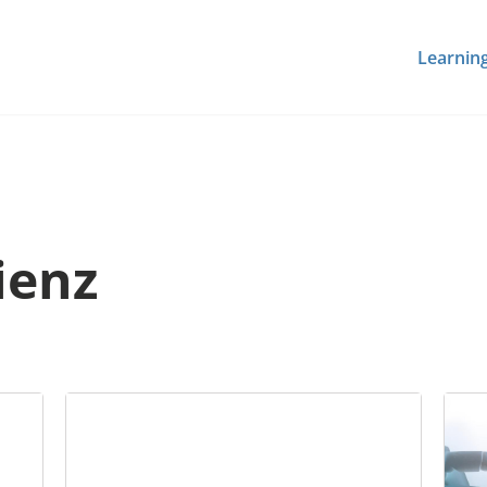
Learnin
ienz