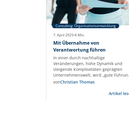
Consulting: Organisationsentwicklung
7. April 2025
•
6
Min.
Mit Übernahme von
Verantwortung führen
In einer durch nachhaltige
Veränderungen, hohe Dynamik und
steigende Komplexitäten geprägten
Unternehmenswelt, wird „gute Führun
immer wichtiger. Doch welche Faktore
von
Christian Thomas
machen „gute Führung“ aus? Welche
Rolle spielt die Kommunikation in dies
Artikel le
komplizierten Sphäre? Eine Antwort.
Gerade die Krisenstimmung in der
Wohnungswirtschaft und die Dynamik
aktueller Themen fordern
Führungskräfte heraus, dies als Chanc
zur Weiterentwicklung und…