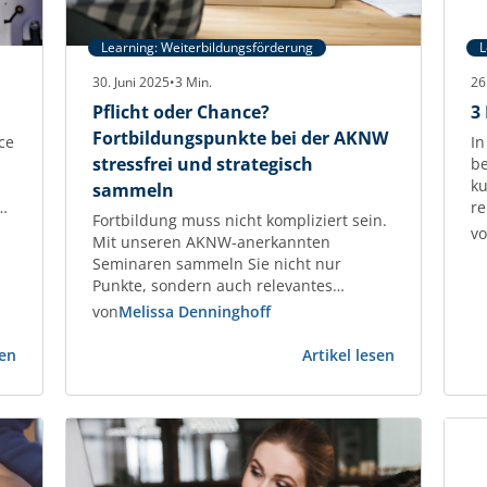
Learning: Weiterbildungsförderung
L
30. Juni 2025
•
3
Min.
26
Pflicht oder Chance?
3
Fortbildungspunkte bei der AKNW
ce
In
stressfrei und strategisch
be
ku
sammeln
re
Fortbildung muss nicht kompliziert sein.
H
v
Mit unseren AKNW-anerkannten
G
Seminaren sammeln Sie nicht nur
Sc
Punkte, sondern auch relevantes
Be
Fachwissen – individuell, praxisnah und
von
Melissa Denninghoff
x
F
garantiert anerkannt.
EB
:
:
Fortbildungspunkte für Architektinnen
sen
Artikel lesen
fü
Aus
Pflicht
und Architekten – praxisnah, planbar,
:
St
Pflicht
oder
anerkannt Als Architektin oder Architekt
Ve
wird
Chance?
tragen Sie Verantwortung – nicht nur für
Vorsprung
Fortbildung
Ihre Projekte, sondern auch für Ihre
bei
fachliche Qualifikation. Die regelmäßige
der
Weiterbildung…