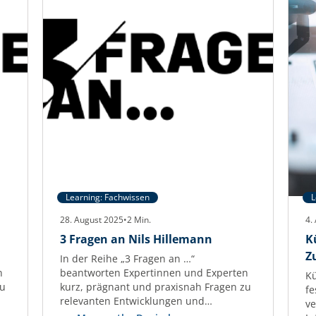
Learning: Fachwissen
L
28. August 2025
•
2
Min.
4.
3 Fragen an Nils Hillemann
K
Z
In der Reihe „3 Fragen an …“
n
beantworten Expertinnen und Experten
Kü
zu
kurz, prägnant und praxisnah Fragen zu
fe
relevanten Entwicklungen und
ve
Herausforderungen der