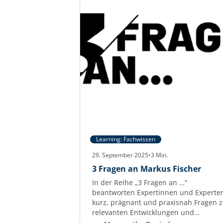
Learning: Fachwissen
29. September 2025
•
3
Min.
3 Fragen an Markus Fischer
In der Reihe „3 Fragen an …“
beantworten Expertinnen und Experte
kurz, prägnant und praxisnah Fragen 
relevanten Entwicklungen und
Herausforderungen der