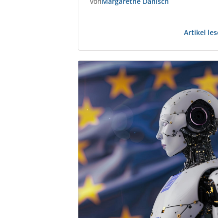
von
Margarethe Danisch
Gewerbeimmobilien-Branche. Markus
Fischer Real Estate Consultant und
Partner der taskforce – Management o
Artikel le
Demand AG und berät seit 2018
Immobilienunternehmen sowie
PropTechs. Zuvor war er 25 Jahre im
Management, u. a. bei PATRIZIA.…