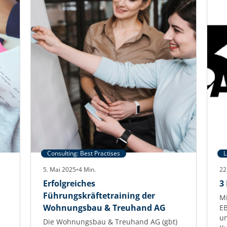
AKNW
stressfrei
und
strategisch
sammeln
Consulting: Best Practises
L
5. Mai 2025
•
4
Min.
22
Erfolgreiches
3
Führungskräftetraining der
Mi
Wohnungsbau & Treuhand AG
EB
un
Die Wohnungsbau & Treuhand AG (gbt)