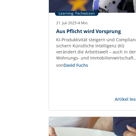
Learning: Fachwissen
21. Juli 2025
•
4
Min.
Aus Pflicht wird Vorsprung
KI-Produktivität steigern und Complian
sichern Künstliche Intelligenz (KI)
verändert die Arbeitswelt – auch in der
Wohnungs- und Immobilienwirtschaft.
Unternehmen, die KI gezielt einsetzen,
von
David Fuchs
steigern die Effizienz bei
Kommunikation, Datenanalyse und
Dokumentenmanagement um bis zu
45 %. Studien wie der Stanford AI Inde
2025 belegen diesen
Artikel le
Produktivitätsgewinn eindeutig.
Gleichzeitig treten neue Regeln in Kraft
Der European Artificial…