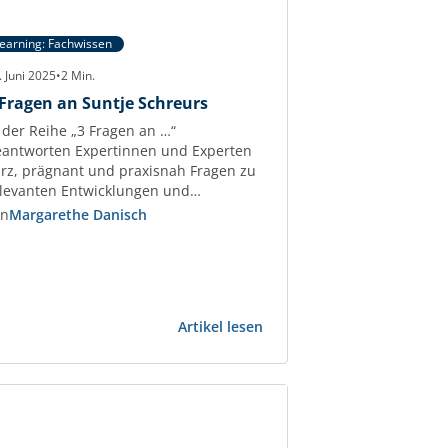
earning: Fachwissen
. Juni 2025
•
2
Min.
 Fragen an Suntje Schreurs
 der Reihe „3 Fragen an …“
antworten Expertinnen und Experten
rz, prägnant und praxisnah Fragen zu
levanten Entwicklungen und
erausforderungen der
on
Margarethe Danisch
ewerbeimmobilien-Branche. Suntje
hreurs Beraterin mit über 30 Jahren
rufserfahrung im Asset-, Portfolio- und
ondsmanagement und Dozentin der
Z Akademie, verrät Tipps und Tricks
:
Artikel lesen
r die erfolgreiche Begleitung und
3
euerung von Ankaufs- und
Fragen
rkaufsprozessen.…
an
spunkte
Suntje
Schreurs