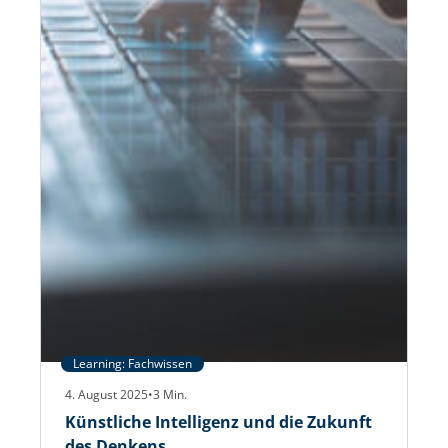
Learning: Fachwissen
4. August 2025
•
3
Min.
Künstliche Intelligenz und die Zukunft
des Denkens