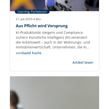
Learning: Fachwissen
21. Juli 2025
•
4
Min.
Aus Pflicht wird Vorsprung
KI-Produktivität steigern und Compliance
sichern Künstliche Intelligenz (KI) verändert
die Arbeitswelt – auch in der Wohnungs- und
Immobilienwirtschaft. Unternehmen, die KI
gezielt einsetzen, steigern die Effizienz bei
von
David Fuchs
Kommunikation, Datenanalyse und
:
Dokumentenmanagement um bis zu 45 %.
Artikel lesen
Aus
Studien wie der Stanford AI Index 2025
Pflicht
belegen diesen Produktivitätsgewinn
wird
eindeutig. Gleichzeitig treten neue Regeln in
Vorsprun
Kraft: Der European Artificial…