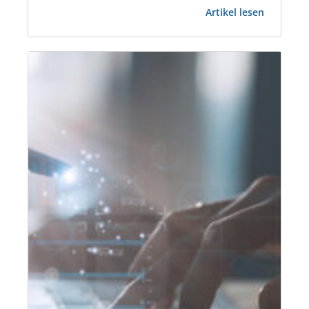
:
über 10 Jahren in der Immobilienbranche tätig.
Artikel lesen
3
Zudem arbeitet Herr Hillemann bei der ISS
Fragen
Communication Services GmbH als Leiter
an
Corporate Real Estate/Head of Corporate…
Nils
Hilleman