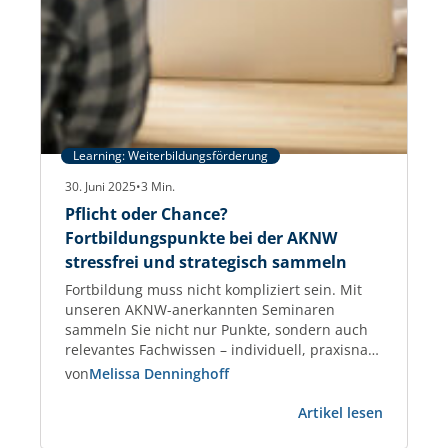
Learning: Weiterbildungsförderung
30. Juni 2025
•
3
Min.
Pflicht oder Chance?
Fortbildungspunkte bei der AKNW
stressfrei und strategisch sammeln
Fortbildung muss nicht kompliziert sein. Mit
unseren AKNW-anerkannten Seminaren
sammeln Sie nicht nur Punkte, sondern auch
relevantes Fachwissen – individuell, praxisnah
und garantiert anerkannt. Fortbildungspunkte
von
Melissa Denninghoff
für Architektinnen und Architekten –
:
praxisnah, planbar, anerkannt Als Architektin
Artikel lesen
Pflicht
oder Architekt tragen Sie Verantwortung –