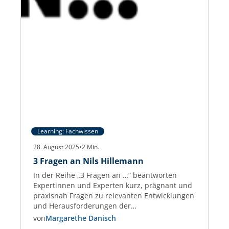
Learning: Fachwissen
28. August 2025
•
2
Min.
3 Fragen an Nils Hillemann
In der Reihe „3 Fragen an …“ beantworten
Expertinnen und Experten kurz, prägnant und
praxisnah Fragen zu relevanten Entwicklungen
und Herausforderungen der
Gewerbeimmobilien-Branche. Nils Hillemann
von
Margarethe Danisch
Nils Hillemann ist Immobilienfachwirt und seit