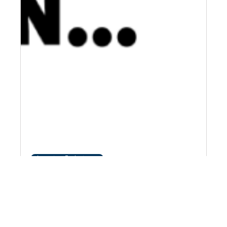
Learning: Fachwissen
26. Juni 2025
•
2
Min.
3 Fragen an Suntje Schreurs
In der Reihe „3 Fragen an …“ beantworten
Expertinnen und Experten kurz, prägnant und
praxisnah Fragen zu relevanten Entwicklungen