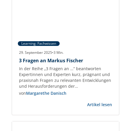
Learning: Fachwissen
29. September 2025
•
3
Min.
3 Fragen an Markus Fischer
In der Reihe „3 Fragen an …“ beantworten
Expertinnen und Experten kurz, prägnant und
praxisnah Fragen zu relevanten Entwicklungen
und Herausforderungen der
Gewerbeimmobilien-Branche. Markus Fischer
von
Margarethe Danisch
Real Estate Consultant und Partner der
:
taskforce – Management on Demand AG und
Artikel lesen
3
berät seit 2018 Immobilienunternehmen sowie
Fragen
PropTechs. Zuvor war er 25 Jahre im
an
Management, u. a. bei PATRIZIA.…
Markus