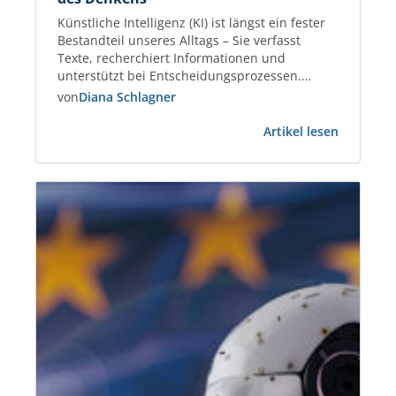
Künstliche Intelligenz (KI) ist längst ein fester
Bestandteil unseres Alltags – Sie verfasst
Texte, recherchiert Informationen und
unterstützt bei Entscheidungsprozessen.
Immer mehr Menschen nutzen KI-Tools, um
von
Diana Schlagner
effizienter zu arbeiten und Aufgaben schneller
:
zu lösen. Gleichzeitig fordert der Einsatz von KI
Artikel lesen
Künstlich
unser Denken, Handeln und Urteilsvermögen
Intelligen
neu heraus. Wer entscheidet in Zukunft, was
und
richtig, relevant oder…
die
Zukunft
des
Denkens