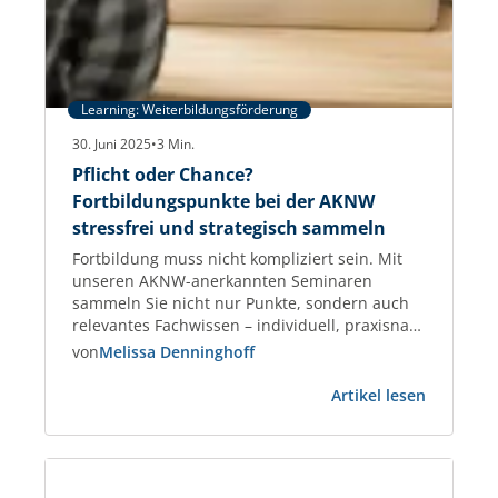
Learning: Weiterbildungsförderung
30. Juni 2025
•
3
Min.
Pflicht oder Chance?
Fortbildungspunkte bei der AKNW
stressfrei und strategisch sammeln
Fortbildung muss nicht kompliziert sein. Mit
unseren AKNW-anerkannten Seminaren
sammeln Sie nicht nur Punkte, sondern auch
relevantes Fachwissen – individuell, praxisnah
und garantiert anerkannt. Fortbildungspunkte
von
Melissa Denninghoff
für Architektinnen und Architekten –
:
praxisnah, planbar, anerkannt Als Architektin
Artikel lesen
Pflicht
oder Architekt tragen Sie Verantwortung –
oder
nicht nur für Ihre Projekte, sondern auch für
Chance?
Ihre fachliche Qualifikation. Die regelmäßige
Fortbild
Weiterbildung…