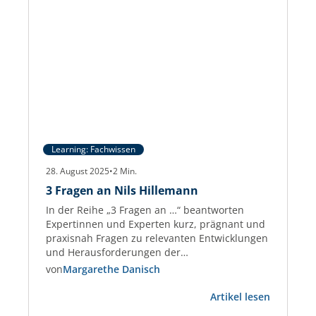
Learning: Fachwissen
28. August 2025
•
2
Min.
3 Fragen an Nils Hillemann
In der Reihe „3 Fragen an …“ beantworten
Expertinnen und Experten kurz, prägnant und
praxisnah Fragen zu relevanten Entwicklungen
und Herausforderungen der
Gewerbeimmobilien-Branche. Nils Hillemann
von
Margarethe Danisch
Nils Hillemann ist Immobilienfachwirt und seit
:
über 10 Jahren in der Immobilienbranche tätig.
Artikel lesen
3
Zudem arbeitet Herr Hillemann bei der ISS