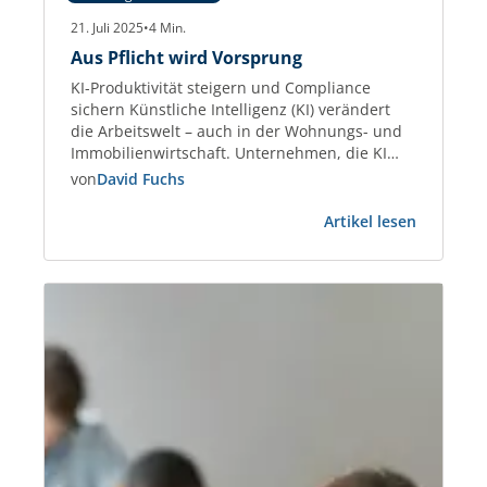
21. Juli 2025
•
4
Min.
Aus Pflicht wird Vorsprung
KI-Produktivität steigern und Compliance
sichern Künstliche Intelligenz (KI) verändert
die Arbeitswelt – auch in der Wohnungs- und
Immobilienwirtschaft. Unternehmen, die KI
gezielt einsetzen, steigern die Effizienz bei
von
David Fuchs
Kommunikation, Datenanalyse und
:
Dokumentenmanagement um bis zu 45 %.
Artikel lesen
Aus
Studien wie der Stanford AI Index 2025
Pflicht
belegen diesen Produktivitätsgewinn
wird
eindeutig. Gleichzeitig treten neue Regeln in
Vorsprun
Kraft: Der European Artificial…