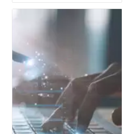
Fragen
Communication Services GmbH als Leiter
an
Corporate Real Estate/Head of Corporate…
Nils
Hilleman