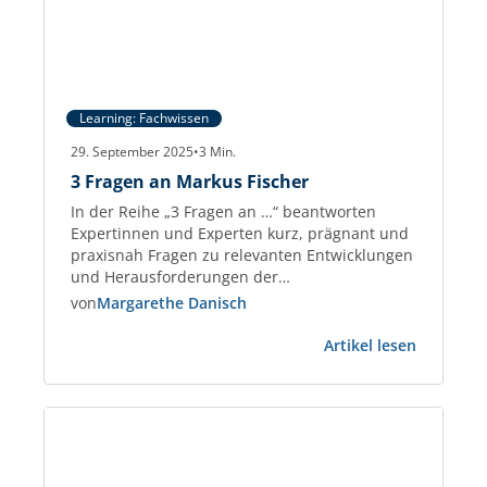
Learning: Fachwissen
29. September 2025
•
3
Min.
3 Fragen an Markus Fischer
In der Reihe „3 Fragen an …“ beantworten
Expertinnen und Experten kurz, prägnant und
praxisnah Fragen zu relevanten Entwicklungen
und Herausforderungen der
Gewerbeimmobilien-Branche. Markus Fischer
von
Margarethe Danisch
Real Estate Consultant und Partner der
:
taskforce – Management on Demand AG und
Artikel lesen
3
berät seit 2018 Immobilienunternehmen sowie
Fragen
PropTechs. Zuvor war er 25 Jahre im
an
Management, u. a. bei PATRIZIA.…
Markus
Fischer