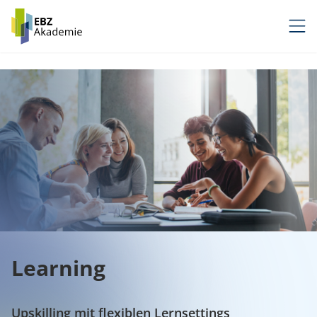
Zum
Inhalt
springen
Learning
Upskilling mit flexiblen Lernsettings